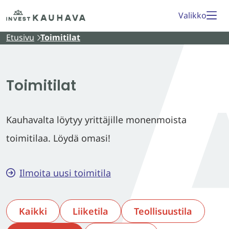
Siirry
Etusivu
Valikko
sisältöön
Etusivu
Toimitilat
Toimitilat
Kauhavalta löytyy yrittäjille monenmoista
toimitilaa. Löydä omasi!
Ilmoita uusi toimitila
Kaikki
Liiketila
Teollisuustila