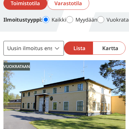
Toimistotila
Varastotila
Kaikki
Myydään
Vuokrat
Ilmoitustyyppi:
Lista
Kartta
VUOKRATAAN