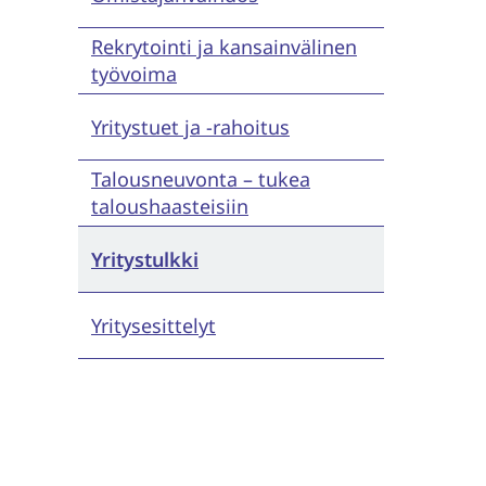
Rekrytointi ja kansainvälinen
työvoima
Yritystuet ja -rahoitus
Talousneuvonta – tukea
taloushaasteisiin
Yritystulkki
Yritysesittelyt