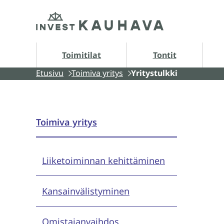
Siirry
Etusivu
sisältöön
Tontit alasivut
A
Toimitilat
Tontit
Etusivu
Toimiva yritys
Yritystulkki
Toimiva yritys
Liiketoiminnan kehittäminen
Kansainvälistyminen
Omistajanvaihdos