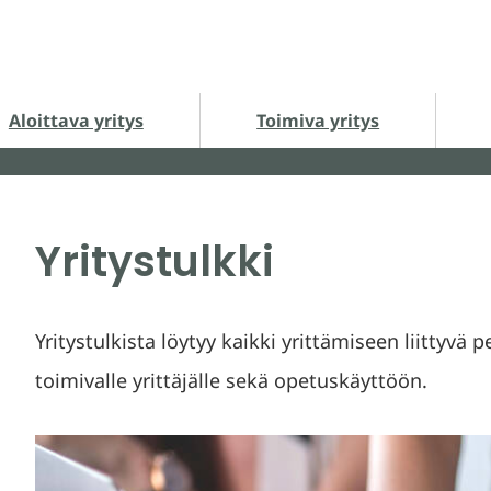
loittava yritys alasivut
Toimiva yritys alasivut
Ha
Aloittava yritys
Toimiva yritys
Yritystulkki
Yritystulkista löytyy kaikki yrittämiseen liittyvä p
toimivalle yrittäjälle sekä opetuskäyttöön.