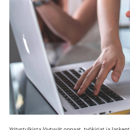
Yritystulkista löytyvät oppaat, työkirjat ja laske