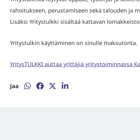
rahoitukseen, perustamiseen sekä talouden ja 
Lisäksi Yritystulkki sisältää kattavan lomakkeisto
Yritystulkin käyttäminen on sinulle maksutonta.
YritysTULKKI auttaa yrittäjiä yritystoiminnassa K
Jaa
Jaa
Jaa
Jaa
Jaa
WhatsApissa
Facebookissa
Twitterissä
LinkedInissä