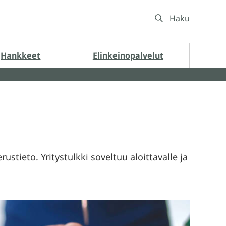
Haku
nkkeet alasivut
Hankkeet
Elinkeinopalvelut
erustieto. Yritystulkki soveltuu aloittavalle ja