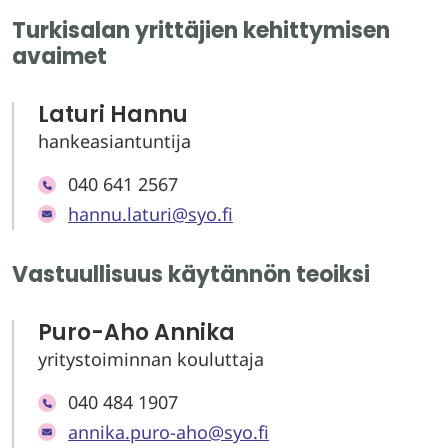
Turkisalan yrittäjien kehittymisen
avaimet
Laturi Hannu
hankeasiantuntija
040 641 2567
hannu.laturi@syo.fi
Vastuullisuus käytännön teoiksi
Puro-Aho Annika
yritystoiminnan kouluttaja
040 484 1907
annika.puro-aho@syo.fi