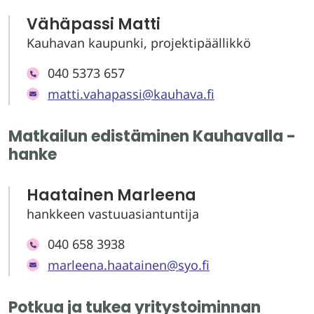
Vähäpassi Matti
Kauhavan kaupunki, projektipäällikkö
040 5373 657
matti.vahapassi@kauhava.fi
Matkailun edistäminen Kauhavalla -
hanke
Haatainen Marleena
hankkeen vastuuasiantuntija
040 658 3938
marleena.haatainen@syo.fi
Potkua ja tukea yritystoiminnan