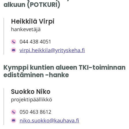
alkuun (POTKURI)
Heikkilä Virpi
hankevetäjä
044 438 4051
virpi.heikkila@yrityskeha.fi
Kymppi kuntien alueen TKI-toiminnan
edistäminen -hanke
Suokko Niko
projektipäällikkö
050 463 8612
niko.suokko@kauhava.fi