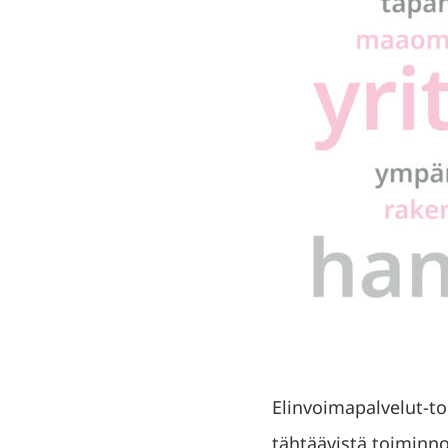
Elinvoimapalvelut-t
tähtäävistä toiminn