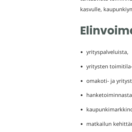
kasvulle, kaupunkiymp
Elinvoim
yrityspalveluista,
yritysten toimitil
omakoti- ja yritys
hanketoiminnasta
kaupunkimarkkinoi
matkailun kehittä