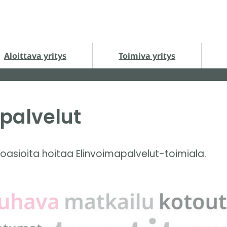
loittava yritys alasivut
Toimiva yritys alasivut
Ha
Aloittava yritys
Toimiva yritys
opalvelut
noasioita hoitaa Elinvoimapalvelut-toimiala.