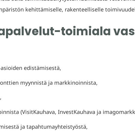
äristön kehittämiselle, rakenteelliselle toimivuudell
apalvelut-toimiala vas
a-asioiden edistämisestä,
tonttien myynnistä ja markkinoinnista,
,
nnista (VisitKauhava, InvestKauhava ja imagomarkki
misestä ja tapahtumayhteistyöstä,