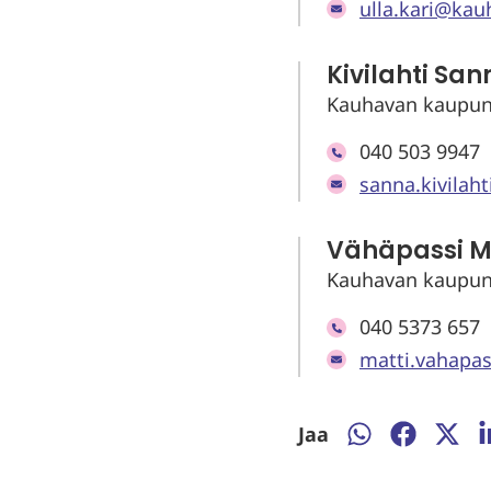
ulla.kari@kauh
Kivilahti San
Kauhavan kaupun
040 503 9947
sanna.kivilah
Vähäpassi M
Kauhavan kaupunk
040 5373 657
matti.vahapas
Jaa
Jaa
Jaa
Jaa
J
WhatsApissa
Facebooki
Twitte
L