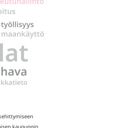
 kehittymiseen
maisen kaupungin