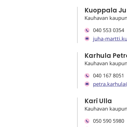
Kuoppala Ju
Kauhavan kaupunk
040 553 0354
juha-martti.k
Karhula Petr
Kauhavan kaupunki
040 167 8051
petra.karhula
Kari Ulla
Kauhavan kaupunki
050 590 5980