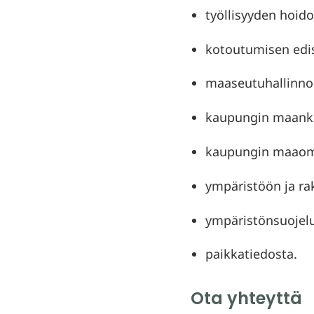
työllisyyden hoido
kotoutumisen edi
maaseutuhallinnon
kaupungin maankäy
kaupungin maaoma
ympäristöön ja rak
ympäristönsuojelu
paikkatiedosta.
Ota yhteyttä