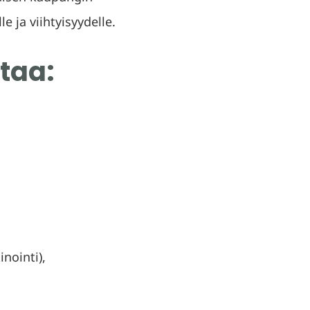
e ja viihtyisyydelle.
taa:
nointi),