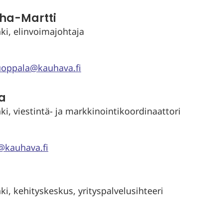
ha-Martti
i, elinvoimajohtaja
uoppala@kauhava.fi
a
, viestintä- ja markkinointikoordinaattori
@kauhava.fi
, kehityskeskus, yrityspalvelusihteeri