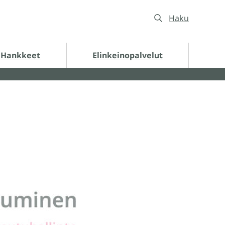
Haku
nkkeet alasivut
Hankkeet
Elinkeinopalvelut