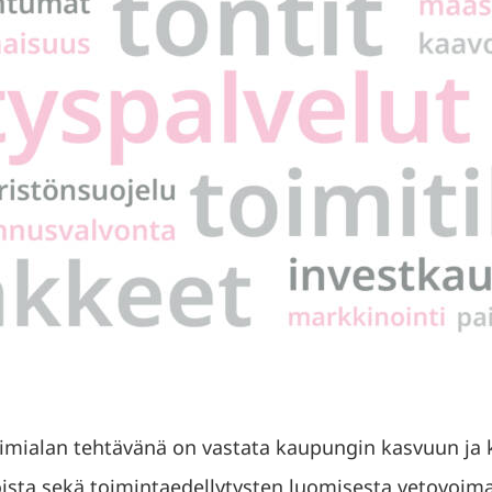
oimialan tehtävänä on vastata kaupungin kasvuun ja
oista sekä toimintaedellytysten luomisesta vetovoi