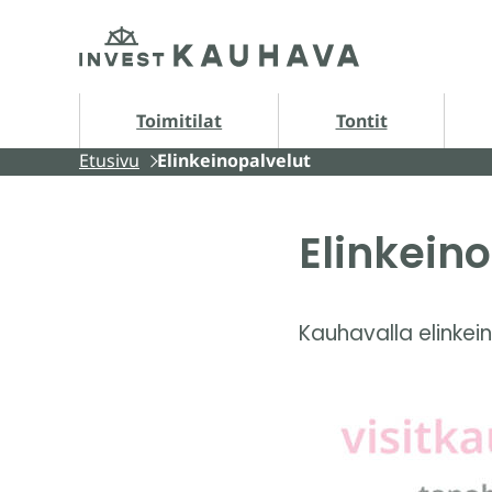
Siirry
Etusivu
sisältöön
Tontit alasivut
A
Toimitilat
Tontit
Etusivu
Elinkeinopalvelut
Elinkein
Kauhavalla elinkei