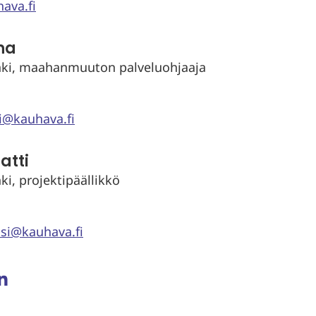
ava.fi
na
ki, maahanmuuton palveluohjaaja
ti@kauhava.fi
atti
i, projektipäällikkö
si@kauhava.fi
aa
ssa
rissä
inkedInissä