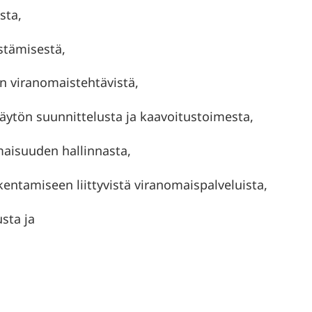
sta,
stämisestä,
 viranomaistehtävistä,
tön suunnittelusta ja kaavoitustoimesta,
isuuden hallinnasta,
entamiseen liittyvistä viranomaispalveluista,
sta ja