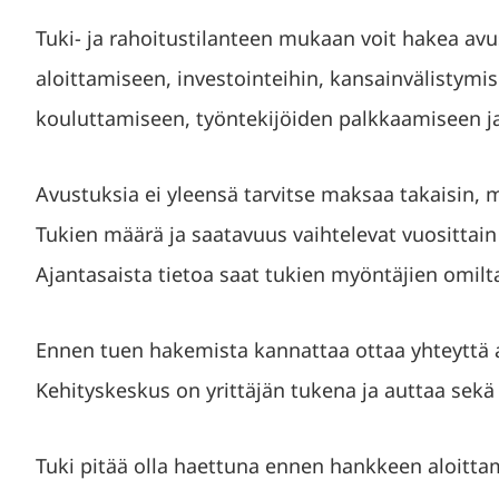
Tuki- ja rahoitustilanteen mukaan voit hakea avu
aloittamiseen, investointeihin, kansainvälistymi
kouluttamiseen, työntekijöiden palkkaamiseen j
Avustuksia ei yleensä tarvitse maksaa takaisin, 
Tukien määrä ja saatavuus vaihtelevat vuosittai
Ajantasaista tietoa saat tukien myöntäjien omilta
Ennen tuen hakemista kannattaa ottaa yhteyttä 
Kehityskeskus on yrittäjän tukena ja auttaa sekä 
Tuki pitää olla haettuna ennen hankkeen aloitta