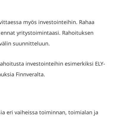
rvittaessa myös investointeihin. Rahaa
aajennat yritystoimintaasi. Rahoituksen
välin suunnitteluun.
 rahoitusta investointeihin esimerkiksi ELY-
uksia Finnveralta.
sia eri vaiheissa toiminnan, toimialan ja