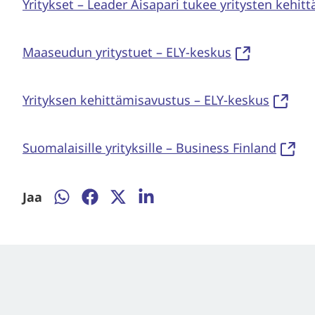
Yritykset – Leader Aisapari tukee yritysten kehitt
Maaseudun yritystuet – ELY-keskus
Yrityksen kehittämisavustus – ELY-keskus
Suomalaisille yrityksille – Business Finland
Jaa
Jaa
Jaa
Jaa
Jaa
WhatsApissa
Facebookissa
Twitterissä
LinkedInissä