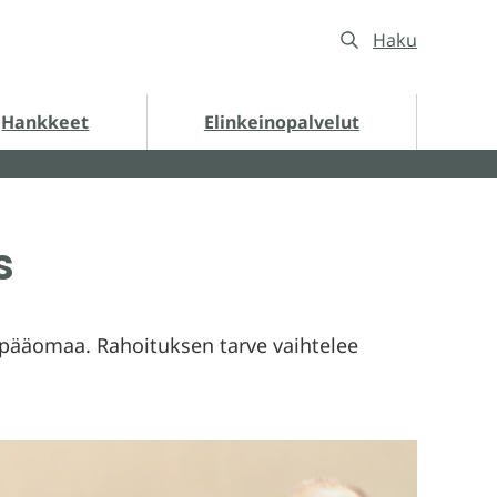
Haku
nkkeet alasivut
Hankkeet
Elinkeinopalvelut
s
 pääomaa. Rahoituksen tarve vaihtelee