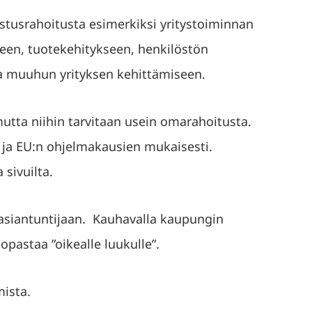
stusrahoitusta esimerkiksi yritystoiminnan
seen, tuotekehitykseen, henkilöstön
a muuhun yrityksen kehittämiseen.
mutta niihin tarvitaan usein omarahoitusta.
n ja EU:n ohjelmakausien mukaisesti.
 sivuilta.
asiantuntijaan. Kauhavalla kaupungin
opastaa ”oikealle luukulle”.
mista.