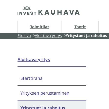
Siirry
Etusivu
sisältöön
Tontit alasivut
A
Toimitilat
Tontit
Etusivu
Aloittava yritys
Yritystuet ja rahoitus
Aloittava yritys
Starttiraha
Yrityksen perustaminen
Yritystuet ja rahoitus