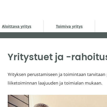
loittava yritys alasivut
Toimiva yritys alasivut
Ha
Aloittava yritys
Toimiva yritys
Yritystuet ja -rahoitu
Yrityksen perustamiseen ja toimintaan tarvitaan
liiketoiminnan laajuuden ja toimialan mukaan.