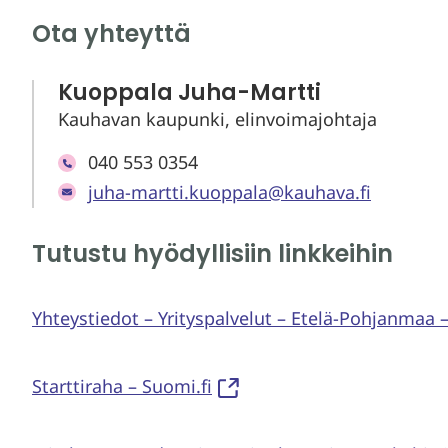
Ota yhteyttä
Kuoppala Juha-Martti
Kauhavan kaupunki, elinvoimajohtaja
040 553 0354
juha-martti.kuoppala@kauhava.fi
Tutustu hyödyllisiin linkkeihin
Yhteystiedot – Yrityspalvelut – Etelä-Pohjanmaa 
Starttiraha – Suomi.fi