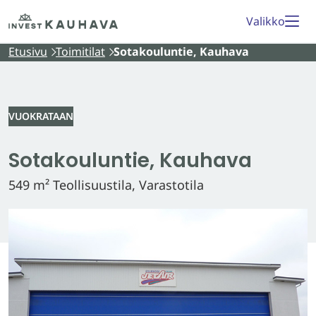
Siirry
Etusivu
Valikko
sisältöön
Etusivu
Toimitilat
Sotakouluntie, Kauhava
VUOKRATAAN
Sotakouluntie, Kauhava
549 m² Teollisuustila, Varastotila