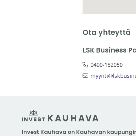
Ota yhteyttä
LSK Business P
0400-152050
myynti@lskbusine
Invest Kauhava on Kauhavan kaupungin 