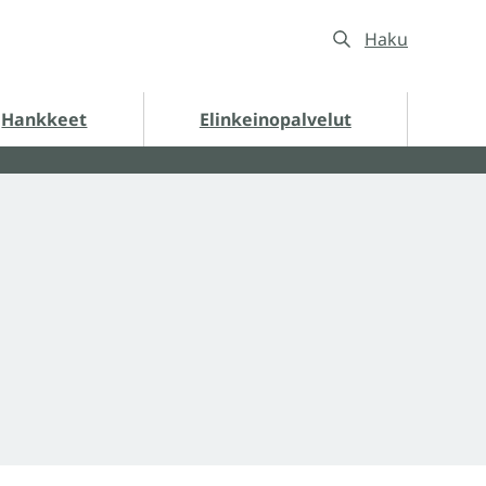
Haku
nkkeet alasivut
Hankkeet
Elinkeinopalvelut