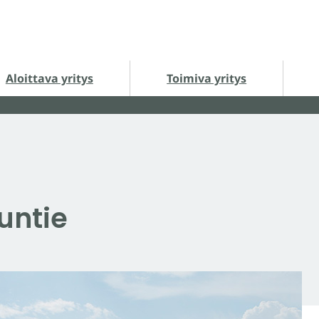
loittava yritys alasivut
Toimiva yritys alasivut
Ha
Aloittava yritys
Toimiva yritys
untie