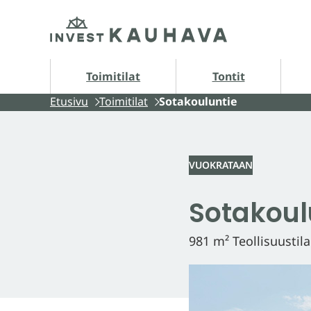
Siirry
Etusivu
sisältöön
Tontit alasivut
A
Toimitilat
Tontit
Etusivu
Toimitilat
Sotakouluntie
VUOKRATAAN
Sotakoul
981 m² Teollisuustila