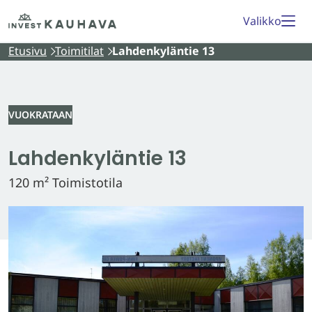
Siirry
Etusivu
Valikko
sisältöön
Etusivu
Toimitilat
Lahdenkyläntie 13
VUOKRATAAN
Lahdenkyläntie 13
120 m² Toimistotila