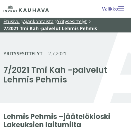
Siirry
Etusivu
Valikko
sisältöön
Etusivu
Ajankohtaista
Yritysesittelyt
7/2021 Tmi Kah -palvelut Lehmis Pehmis
YRITYSESITTELYT
2.7.2021
7/2021 Tmi Kah -palvelut
Lehmis Pehmis
Lehmis Pehmis –jäätelökioski
Lakeuksien laitumilta