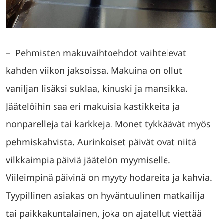
– Pehmisten makuvaihtoehdot vaihtelevat
kahden viikon jaksoissa. Makuina on ollut
vaniljan lisäksi suklaa, kinuski ja mansikka.
Jäätelöihin saa eri makuisia kastikkeita ja
nonparelleja tai karkkeja. Monet tykkäävät myös
pehmiskahvista. Aurinkoiset päivät ovat niitä
vilkkaimpia päiviä jäätelön myymiselle.
Viileimpinä päivinä on myyty hodareita ja kahvia.
Tyypillinen asiakas on hyväntuulinen matkailija
tai paikkakuntalainen, joka on ajatellut viettää