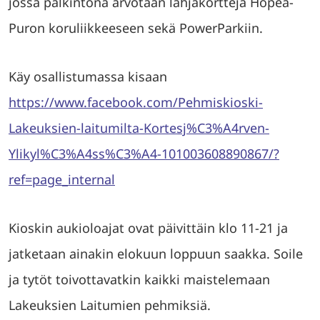
jossa palkintona arvotaan lahjakortteja Hopea-
Puron koruliikkeeseen sekä PowerParkiin.
Käy osallistumassa kisaan
https://www.facebook.com/Pehmiskioski-
Lakeuksien-laitumilta-Kortesj%C3%A4rven-
Ylikyl%C3%A4ss%C3%A4-101003608890867/?
ref=page_internal
Kioskin aukioloajat ovat päivittäin klo 11-21 ja
jatketaan ainakin elokuun loppuun saakka. Soile
ja tytöt toivottavatkin kaikki maistelemaan
Lakeuksien Laitumien pehmiksiä.