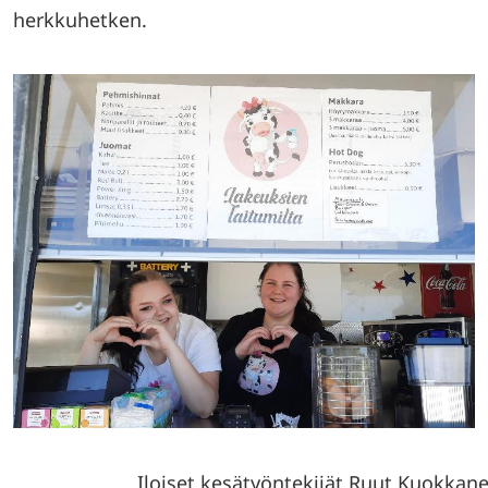
herkkuhetken.
Iloiset kesätyöntekijät Ruut Kuokkanen