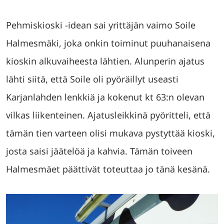
Pehmiskioski -idean sai yrittäjän vaimo Soile
Halmesmäki, joka onkin toiminut puuhanaisena
kioskin alkuvaiheesta lähtien. Alunperin ajatus
lähti siitä, että Soile oli pyöräillyt useasti
Karjanlahden lenkkiä ja kokenut kt 63:n olevan
vilkas liikenteinen. Ajatusleikkinä pyöritteli, että
tämän tien varteen olisi mukava pystyttää kioski,
josta saisi jäätelöä ja kahvia. Tämän toiveen
Halmesmäet päättivät toteuttaa jo tänä kesänä.