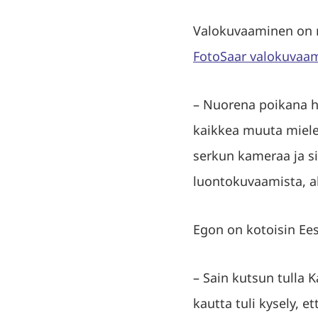
Valokuvaaminen on m
FotoSaar valokuvaa
– Nuorena poikana ha
kaikkea muuta miele
serkun kameraa ja sii
luontokuvaamista, al
Egon on kotoisin Ees
– Sain kutsun tulla 
kautta tuli kysely, e