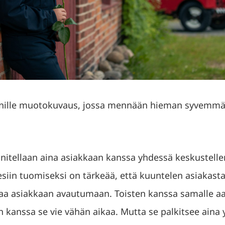
onille muotokuvaus, jossa mennään hieman syvemmäl
itellaan aina asiakkaan kanssa yhdessä keskustelle
esiin tuomiseksi on tärkeää, että kuuntelen asiakast
 saa asiakkaan avautumaan. Toisten kanssa samalle a
 kanssa se vie vähän aikaa. Mutta se palkitsee aina yh