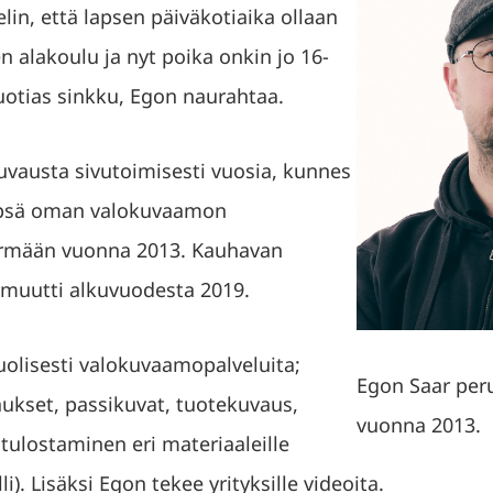
elin, että lapsen päiväkotiaika ollaan
ten alakoulu ja nyt poika onkin jo 16-
uotias sinkku, Egon naurahtaa.
uvausta sivutoimisesti vuosia, kunnes
kypsä oman valokuvaamon
ärmään vuonna 2013. Kauhavan
 muutti alkuvuodesta 2019.
uolisesti valokuvaamopalveluita;
Egon Saar per
aukset, passikuvat, tuotekuvaus,
vuonna 2013.
 tulostaminen eri materiaaleille
li). Lisäksi Egon tekee yrityksille videoita.