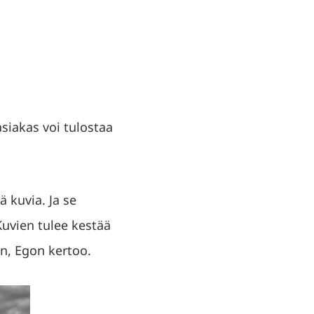
asiakas voi tulostaa
 kuvia. Ja se
 Kuvien tulee kestää
en, Egon kertoo.