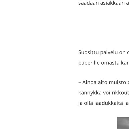
saadaan asiakkaan ai
Suosittu palvelu on 
paperille omasta kä
– Ainoa aito muisto 
kännykkä voi rikkoutu
ja olla laadukkaita 