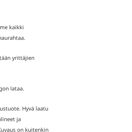
mme kaikki
naurahtaa.
ään yrittäjien
gon lataa.
ustuote. Hyvä laatu
lineet ja
 Kuvaus on kuitenkin