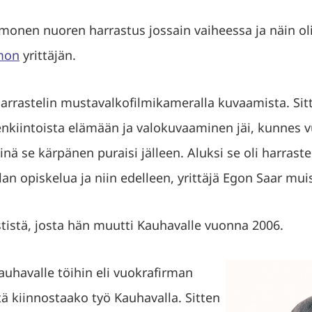
onen nuoren harrastus jossain vaiheessa ja näin ol
mon
yrittäjän.
rrastelin mustavalkofilmikameralla kuvaamista. Sitten
nkiintoista elämään ja valokuvaaminen jäi, kunnes v
nä se kärpänen puraisi jälleen. Aluksi se oli harraste
an opiskelua ja niin edelleen, yrittäjä Egon Saar mui
tistä, josta hän muutti Kauhavalle vuonna 2006.
Kauhavalle töihin eli vuokrafirman
ttä kiinnostaako työ Kauhavalla. Sitten