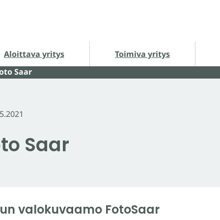
loittava yritys alasivut
Toimiva yritys alasivut
Ha
Aloittava yritys
Toimiva yritys
oto Saar
.5.2021
oto Saar
lun valokuvaamo FotoSaar