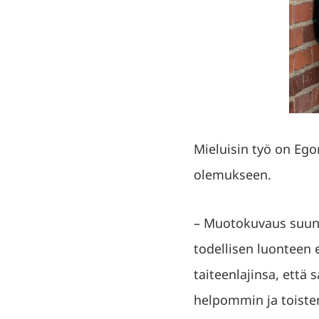
Mieluisin työ on Eg
olemukseen.
– Muotokuvaus suunn
todellisen luonteen 
taiteenlajinsa, että
helpommin ja toisten