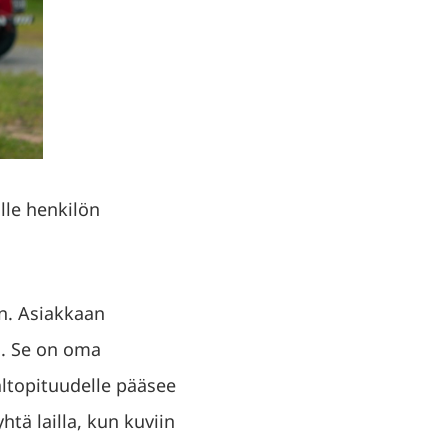
le henkilön
n. Asiakkaan
a. Se on oma
altopituudelle pääsee
tä lailla, kun kuviin