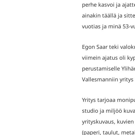
perhe kasvoi ja ajatt
ainakin täällä ja sit
vuotias ja minä 53-v
Egon Saar teki valok
viimein ajatus oli 
perustamiselle Ylih
Vallesmanniin yritys
Yritys tarjoaa monip
studio ja miljöö kuv
yrityskuvaus, kuvien
(paperi, taulut, metal