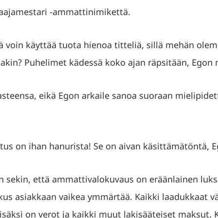
ajamestari -ammattinimikettä.
ä voin käyttää tuota hienoa titteliä, sillä mehän ole
llakin? Puhelimet kädessä koko ajan räpsitään, Egon 
asteensa, eikä Egon arkaile sanoa suoraan mielipidett
otus on ihan hanurista! Se on aivan käsittämätöntä, E
 sekin, että ammattivalokuvaus on eräänlainen luks
kus asiakkaan vaikea ymmärtää. Kaikki laadukkaat vä
lisäksi on verot ja kaikki muut lakisääteiset maksut.