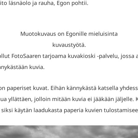
to läsnäolo ja rauha, Egon pohtii.
Muotokuvaus on Egonille mieluisinta
kuvaustyötä.
ollut FotoSaaren tarjoama kuvakioski -palvelu, jossa 
nnykästään kuvia.
on paperiset kuvat. Eihän kännykästä katsella yhdessä
a yllättäen, jolloin mitään kuvia ei jääkään jäljelle.
ja siksi käytän laadukasta paperia kuvien tulostamise