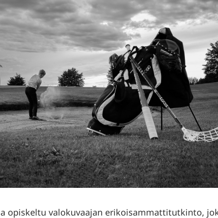
a opiskeltu valokuvaajan erikoisammattitutkinto, jo