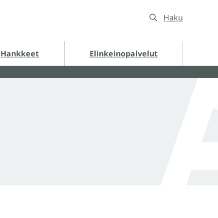
Haku
nkkeet alasivut
Hankkeet
Elinkeinopalvelut