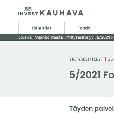
Siirry
Etusivu
sisältöön
Tontit alasivut
A
Toimitilat
Tontit
Etusivu
Ajankohtaista
Yritysesittelyt
5/2021 F
YRITYSESITTELYT
26
5/2021 F
Täyden palve