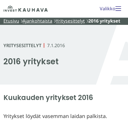
Siirry
Etusivu
Valikko
sisältöön
Etusivu
Ajankohtaista
Yritysesittelyt
2016 yritykset
YRITYSESITTELYT
7.1.2016
2016 yritykset
Kuukauden yritykset 2016
Yritykset löydät vasemman laidan palkista.