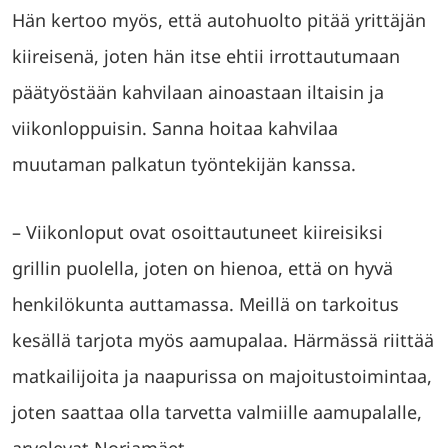
Hän kertoo myös, että autohuolto pitää yrittäjän
kiireisenä, joten hän itse ehtii irrottautumaan
päätyöstään kahvilaan ainoastaan iltaisin ja
viikonloppuisin. Sanna hoitaa kahvilaa
muutaman palkatun työntekijän kanssa.
– Viikonloput ovat osoittautuneet kiireisiksi
grillin puolella, joten on hienoa, että on hyvä
henkilökunta auttamassa. Meillä on tarkoitus
kesällä tarjota myös aamupalaa. Härmässä riittää
matkailijoita ja naapurissa on majoitustoimintaa,
joten saattaa olla tarvetta valmiille aamupalalle,
arvelevat Norjamäet.