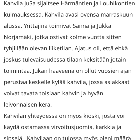
Kahvila JuSa sijaitsee Härmäntien ja Louhikontien
kulmauksessa. Kahvila avasi ovensa marraskuun
alussa. Yrittäjinä toimivat Sanna ja Jukka
Norjamäki, jotka ostivat kolme vuotta sitten
tyhjillään olevan liiketilan. Ajatus oli, että ehkä
joskus tulevaisuudessa tilaan keksitään jotain
toimintaa. Jukan haaveena on ollut vuosien ajan
perustaa keskelle kylää kahvila, jossa asiakkaat
voivat tavata toisiaan kahvin ja hyvän
leivonnaisen kera.
Kahvilan yhteydessä on myös kioski, josta voi
käydä ostamassa virvoitusjuomia, karkkia ja
sipsejä. Kahvilaan on tulossa myös pieni määrä