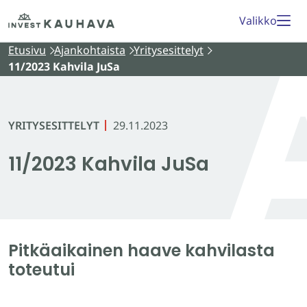
Siirry
Etusivu
Valikko
sisältöön
Etusivu
Ajankohtaista
Yritysesittelyt
11/2023 Kahvila JuSa
YRITYSESITTELYT
29.11.2023
11/2023 Kahvila JuSa
Pitkäaikainen haave kahvilasta
toteutui