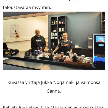
taloustavaraa myyntiin.
Kuvassa yrittäjä Jukka Norjamäki ja vaimonsa
Sanna.
Kahvila JuSa elävöittää Alahärmän ydinkeskustaa