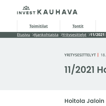
Siirry
Etusivu
sisältöön
Tontit alasivut
A
Toimitilat
Tontit
Etusivu
Ajankohtaista
Yritysesittelyt
11/2021 
YRITYSESITTELYT
18
11/2021 H
Hoitola Jaloin