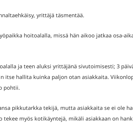
nnaltaehkäisy, yrittäjä täsmentää.
työpaikka hoitoalalla, missä hän aikoo jatkaa osa-aika
oalalla ja teen aluksi yrittäjänä sivutoimisesti; 3 päi
in itse hallita kuinka paljon otan asiakkaita. Viikonl
o pohtii.
ansa pikkutarkka tekijä, mutta asiakkaita se ei ole ha
rjo tekee myös kotikäyntejä, mikäli asiakkaan on han