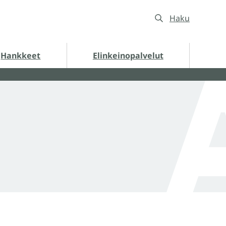
Haku
nkkeet alasivut
Hankkeet
Elinkeinopalvelut