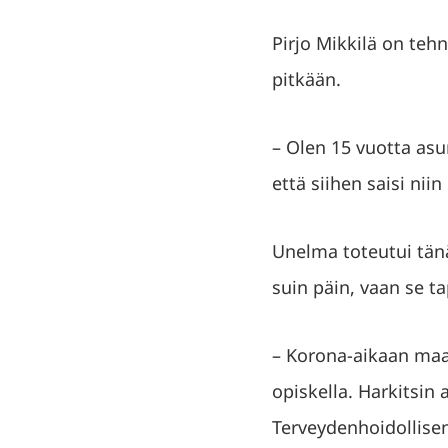
Pirjo Mikkilä on teh
pitkään.
– Olen 15 vuotta asu
että siihen saisi niin
Unelma toteutui tänä 
suin päin, vaan se t
– Korona-aikaan maail
opiskella. Harkitsin
Terveydenhoidollisen