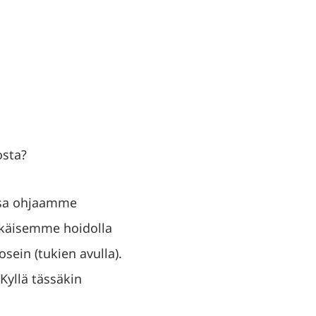
osta?
essa ohjaamme
hkäisemme hoidolla
osein (tukien avulla).
Kyllä tässäkin