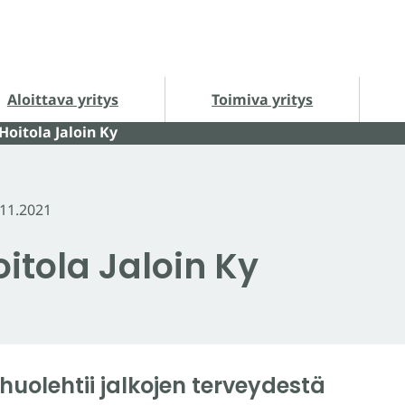
loittava yritys alasivut
Toimiva yritys alasivut
Ha
Aloittava yritys
Toimiva yritys
Hoitola Jaloin Ky
.11.2021
oitola Jaloin Ky
 huolehtii jalkojen terveydestä