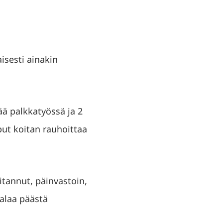
isesti ainakin
vää palkkatyössä ja 2
oput koitan rauhoittaa
itannut, päinvastoin,
kalaa päästä