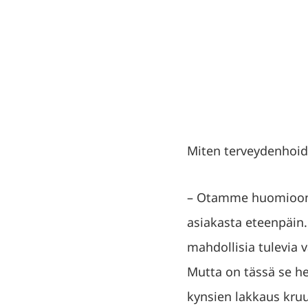
Miten terveydenhoid
– Otamme huomioon r
asiakasta eteenpäin
mahdollisia tulevia v
Mutta on tässä se he
kynsien lakkaus kruu