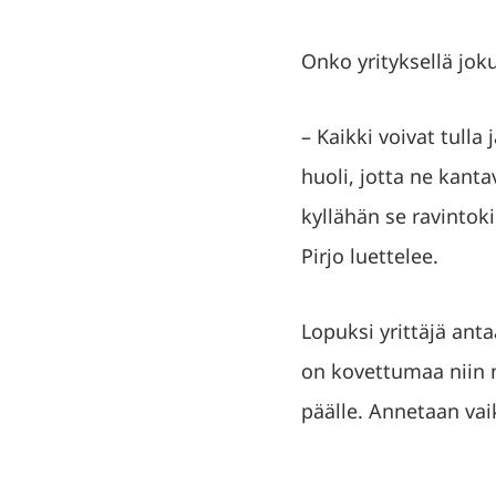
Onko yrityksellä jok
– Kaikki voivat tulla
huoli, jotta ne kant
kyllähän se ravintoki
Pirjo luettelee.
Lopuksi yrittäjä ant
on kovettumaa niin n
päälle. Annetaan vai