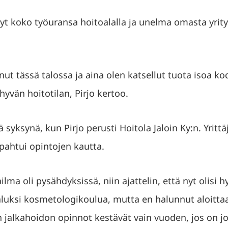
nyt koko työuransa hoitoalalla ja unelma omasta yrity
nut tässä talossa ja aina olen katsellut tuota isoa k
 hyvän hoitotilan, Pirjo kertoo.
syksynä, kun Pirjo perusti Hoitola Jaloin Ky:n. Yrittäj
apahtui opintojen kautta.
ma oli pysähdyksissä, niin ajattelin, että nyt olisi h
 aluksi kosmetologikoulua, mutta en halunnut aloittaa 
 jalkahoidon opinnot kestävät vain vuoden, jos on jo 