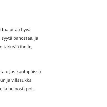
attaa pitää hyvä
 syytä panostaa. Ja
n tärkeää iholle,
ttaa: Jos kantapäissä
un ja villasukka
lla helposti pois.