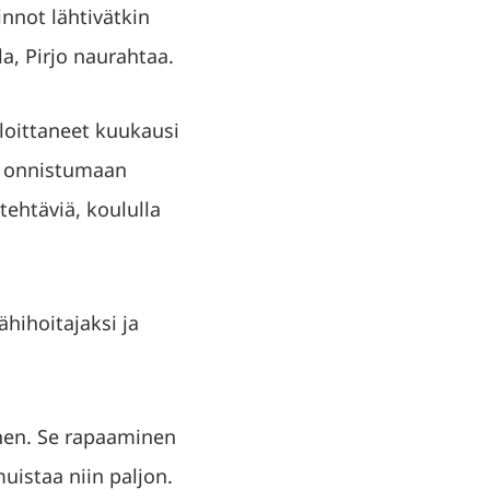
nnot lähtivätkin
la, Pirjo naurahtaa.
aloittaneet kuukausi
an onnistumaan
tehtäviä, koululla
ähihoitajaksi ja
inen. Se rapaaminen
uistaa niin paljon.