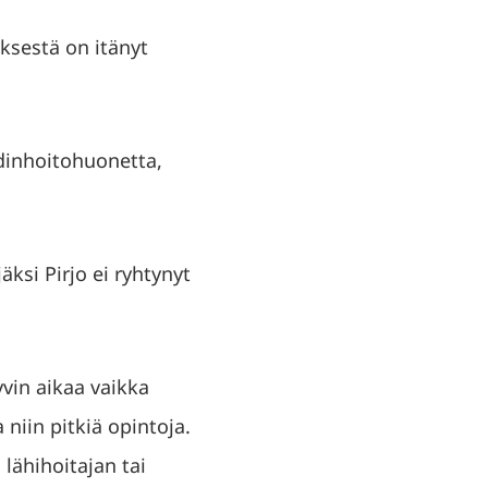
ksestä on itänyt
odinhoitohuonetta,
äksi Pirjo ei ryhtynyt
yvin aikaa vaikka
niin pitkiä opintoja.
lähihoitajan tai