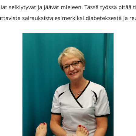
at selkiytyvät ja jäävät mieleen. Tässä työssä pitää t
ttavista sairauksista esimerkiksi diabeteksestä ja re