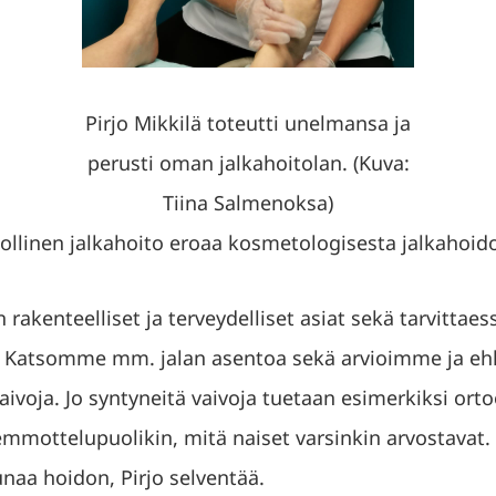
Pirjo Mikkilä toteutti unelmansa ja
perusti oman jalkahoitolan. (Kuva:
Tiina Salmenoksa)
ollinen jalkahoito eroaa kosmetologisesta jalkahoid
akenteelliset ja terveydelliset asiat sekä tarvitta
. Katsomme mm. jalan asentoa sekä arvioimme ja e
aivoja. Jo syntyneitä vaivoja tuetaan esimerkiksi orto
mmottelupuolikin, mitä naiset varsinkin arvostavat. 
naa hoidon, Pirjo selventää.