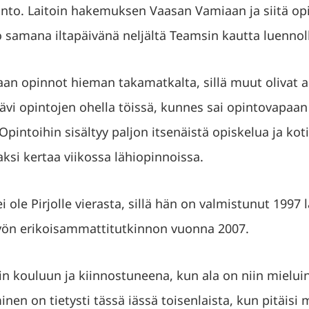
into. Laitoin hakemuksen Vaasan Vamiaan ja siitä opi
 jo samana iltapäivänä neljältä Teamsin kautta luennol
maan opinnot hieman takamatkalta, sillä muut olivat 
o kävi opintojen ohella töissä, kunnes sai opintovapa
pintoihin sisältyy paljon itsenäistä opiskelua ja koti
aksi kertaa viikossa lähiopinnoissa.
i ole Pirjolle vierasta, sillä hän on valmistunut 1997 l
yön erikoisammattitutkinnon vuonna 2007.
in kouluun ja kiinnostuneena, kun ala on niin mielu
en on tietysti tässä iässä toisenlaista, kun pitäisi m