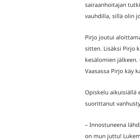
sairaanhoitajan tutk
vauhdilla, sillä olin
Pirjo joutui aloitta
sitten. Lisäksi Pirj
kesälomien jälkeen. O
Vaasassa Pirjo käy k
Opiskelu aikuisiällä e
suorittanut vanhust
– Innostuneena lähd
on mun juttu! Lukemin