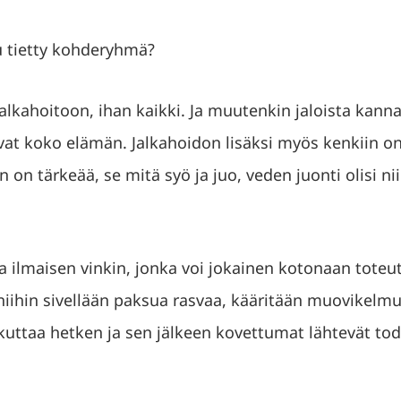
u tietty kohderyhmä?
 jalkahoitoon, ihan kaikki. Ja muutenkin jaloista kann
avat koko elämän. Jalkahoidon lisäksi myös kenkiin on
n on tärkeää, se mitä syö ja juo, veden juonti olisi nii
aa ilmaisen vinkin, jonka voi jokainen kotonaan toteu
iihin sivellään paksua rasvaa, kääritään muovikelmu
kuttaa hetken ja sen jälkeen kovettumat lähtevät tode