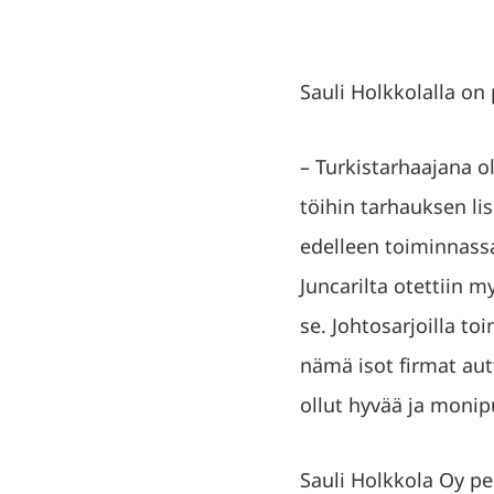
Sauli Holkkolalla on 
– Turkistarhaajana o
töihin tarhauksen lis
edelleen toiminnassa
Juncarilta otettiin 
se. Johtosarjoilla t
nämä isot firmat aut
ollut hyvää ja monip
Sauli Holkkola Oy pe