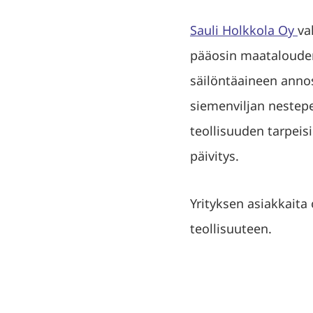
Sauli Holkkola Oy
va
pääosin maatalouden
säilöntäaineen annos
siemenviljan nestepei
teollisuuden tarpeis
päivitys.
Yrityksen asiakkaita
teollisuuteen.