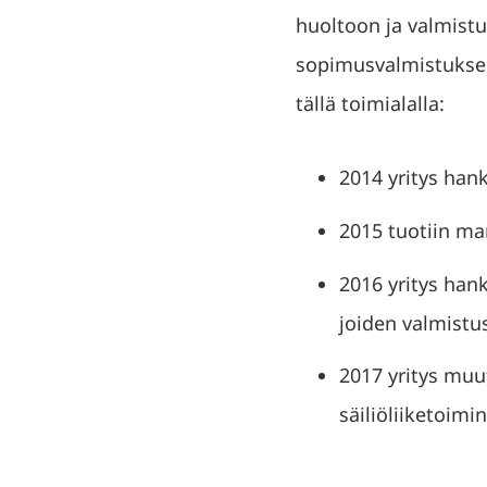
huoltoon ja valmistu
sopimusvalmistuksen 
tällä toimialalla:
2014 yritys han
2015 tuotiin ma
2016 yritys han
joiden valmistus
2017 yritys muut
säiliöliiketoim