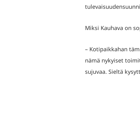
tulevaisuudensuunni
Miksi Kauhava on sop
– Kotipaikkahan tämä
nämä nykyiset toimitil
sujuvaa. Sieltä kysytt