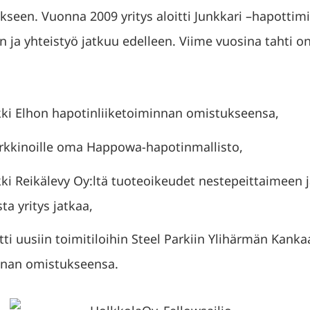
kseen. Vuonna 2009 yritys aloitti Junkkari –hapottim
ja yhteistyö jatkuu edelleen. Viime vuosina tahti o
kki Elhon hapotinliiketoiminnan omistukseensa,
rkkinoille oma Happowa-hapotinmallisto,
kki Reikälevy Oy:ltä tuoteoikeudet nestepeittaimeen j
ta yritys jatkaa,
ti uusiin toimitiloihin Steel Parkiin Ylihärmän Kankaa
innan omistukseensa.