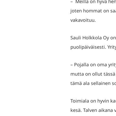
– Meillä on hyvä hen
joten hommat on saat
vakavoituu.
Sauli Holkkola Oy on
puolipäiväisesti. Yri
– Pojalla on oma yri
mutta on ollut tässä
tämä ala sellainen s
Toimiala on hyvin ka
kesä. Talven aikana