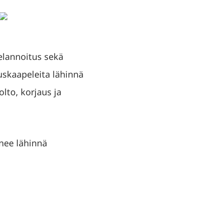
telannoitus sekä
auskaapeleita lähinnä
lto, korjaus ja
enee lähinnä