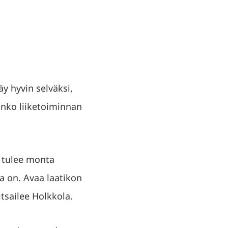
äy hyvin selväksi,
Onko liiketoiminnan
n tulee monta
a on. Avaa laatikon
itsailee Holkkola.