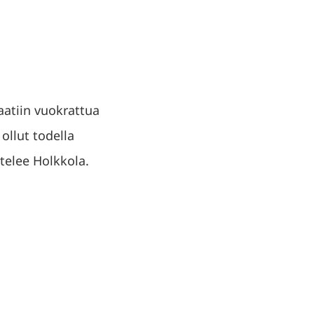
aatiin vuokrattua
 ollut todella
ttelee Holkkola.