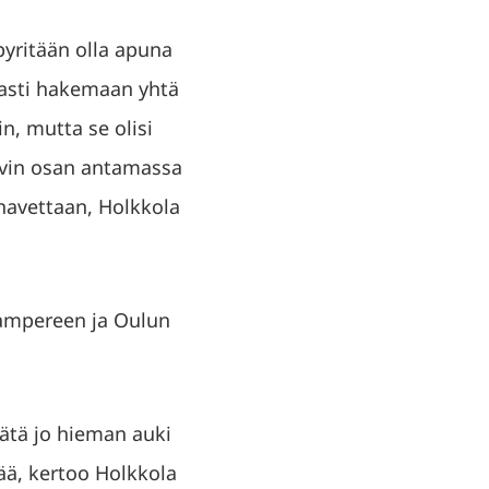
 pyritään olla apuna
 asti hakemaan yhtä
n, mutta se olisi
kävin osan antamassa
navettaan, Holkkola
Tampereen ja Oulun
äätä jo hieman auki
ää, kertoo Holkkola