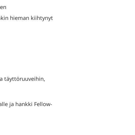
ien
nkin hieman kiihtynyt
a täyttöruuveihin,
lle ja hankki Fellow-