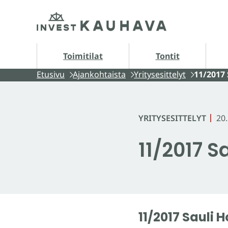
Siirry
Etusivu
sisältöön
Tontit alasivut
A
Toimitilat
Tontit
Etusivu
Ajankohtaista
Yritysesittelyt
11/2017 
YRITYSESITTELYT
20
11/2017 S
11/2017 Sauli 