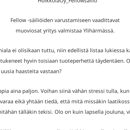
Fellow -säiliöiden varustamiseen vaadittavat
muoviosat yritys valmistaa Ylihärmässä.
ala ei olisikaan tuttu, niin edellistä listaa lukiessa k
t tukeneet hyvin toisiaan tuoteperhettä täydentäen. 
 uusia haasteita vastaan?
ppia aina paljon. Voihan siinä vähän stressi tulla, ku
varaa eikä yhtään tiedä, että mitä missäkin laatikoss
mitähän tälläkin tekisi. Olo on kuin lapsella jouluna, v