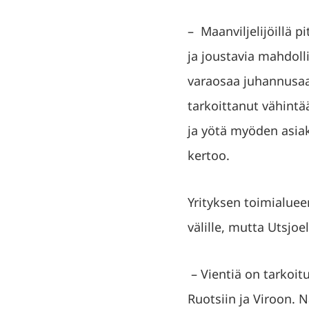
– Maanviljelijöillä p
ja joustavia mahdoll
varaosaa juhannusaat
tarkoittanut vähintä
ja yötä myöden asiak
kertoo.
Yrityksen toimialuee
välille, mutta Utsjo
– Vientiä on tarkoit
Ruotsiin ja Viroon. 