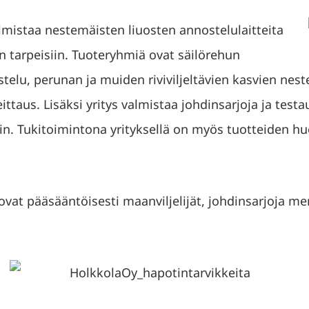
lmistaa nestemäisten liuosten annostelulaitteita
 tarpeisiin. Tuoteryhmiä ovat säilörehun
telu, perunan ja muiden riviviljeltävien kasvien nes
ttaus. Lisäksi yritys valmistaa johdinsarjoja ja test
iin. Tukitoimintona yrityksellä on myös tuotteiden huo
 ovat pääsääntöisesti maanviljelijät, johdinsarjoja m