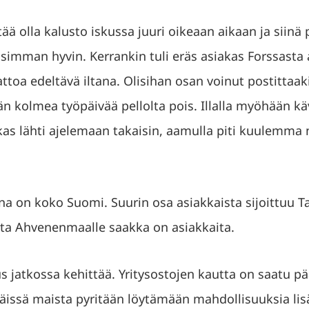
itää olla kalusto iskussa juuri oikeaan aikaan ja siinä
isimman hyvin. Kerrankin tuli eräs asiakas Forssasta
toa edeltävä iltana. Olisihan osan voinut postittaaki
än kolmea työpäivää pellolta pois. Illalla myöhään 
as lähti ajelemaan takaisin, aamulla piti kuulemma 
na on koko Suomi. Suurin osa asiakkaista sijoittuu 
elta Ahvenenmaalle saakka on asiakkaita.
us jatkossa kehittää. Yritysostojen kautta on saatu p
Näissä maista pyritään löytämään mahdollisuuksia lis