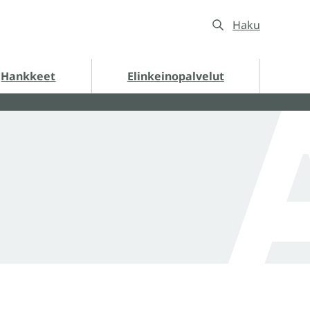
Haku
nkkeet alasivut
Hankkeet
Elinkeinopalvelut