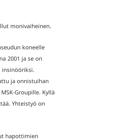
ollut monivaiheinen.
aaseudun koneelle
nna 2001 ja se on
insinööriksi.
uttu ja onnistuihan
 MSK-Groupille. Kyllä
ttää. Yhteistyö on
nut hapottimien