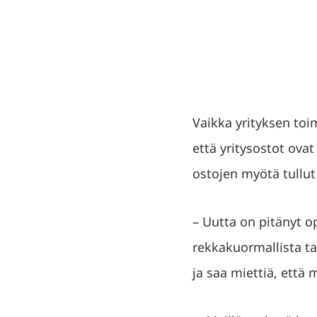
Vaikka yrityksen toimi
että yritysostot ova
ostojen myötä tullut
– Uutta on pitänyt o
rekkakuormallista ta
ja saa miettiä, että 