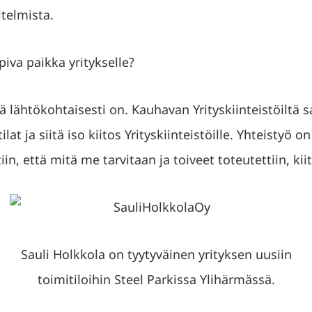
telmista.
iva paikka yritykselle?
 lähtökohtaisesti on. Kauhavan Yrityskiinteistöiltä s
at ja siitä iso kiitos Yrityskiinteistöille. Yhteistyö on
iin, että mitä me tarvitaan ja toiveet toteutettiin, kii
Sauli Holkkola on tyytyväinen yrityksen uusiin
toimitiloihin Steel Parkissa Ylihärmässä.