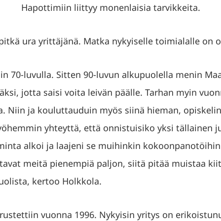
Hapottimiin liittyy monenlaisia tarvikkeita.
pitkä ura yrittäjänä. Matka nykyiselle toimialalle on 
lin 70-luvulla. Sitten 90-luvun alkupuolella menin M
äksi, jotta saisi voita leivän päälle. Tarhan myin vuo
. Niin ja kouluttauduin myös siinä hieman, opiskelin 
myöhemmin yhteyttä, että onnistuisiko yksi tällainen j
oiminta alkoi ja laajeni se muihinkin kokoonpanotöihin
tavat meitä pienempiä paljon, siitä pitää muistaa kii
uolista, kertoo Holkkola.
rustettiin vuonna 1996. Nykyisin yritys on erikoistu