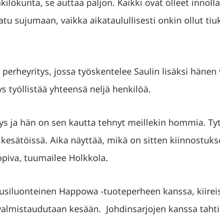
kilökunta, se auttaa paljon. Kaikki ovat olleet inno
u sujumaan, vaikka aikataulullisesti onkin ollut tiuk
 perheyritys, jossa työskentelee Saulin lisäksi häne
tys työllistää yhteensä neljä henkilöä.
tys ja hän on sen kautta tehnyt meillekin hommia. Tyt
 kesätöissä. Aika näyttää, mikä on sitten kiinnostuk
opiva, tuumailee Holkkola.
usiluonteinen Happowa -tuoteperheen kanssa, kiireis
 valmistaudutaan kesään. Johdinsarjojen kanssa taht