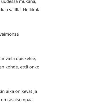
lla uudessa mukana,
kaa välillä, Holkkola
n vaimonsa
är vielä opiskelee,
sen kohde, että onko
in aika on kevät ja
i on tasaisempaa.