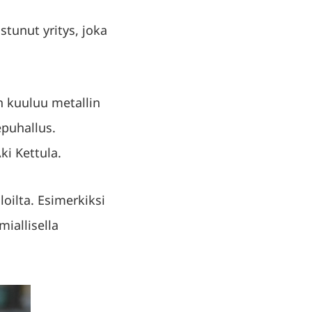
tunut yritys, joka
on kuuluu metallin
epuhallus.
ki Kettula.
loilta. Esimerkiksi
iallisella