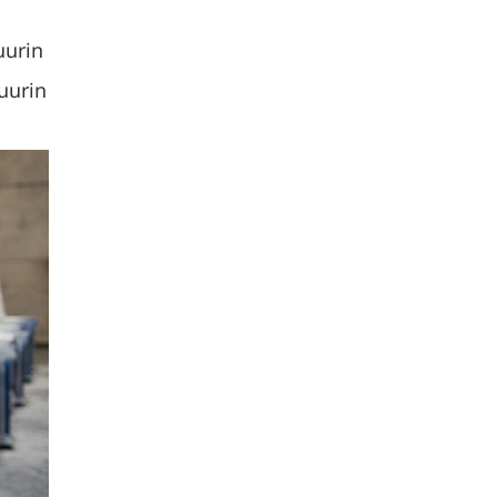
uurin
uurin