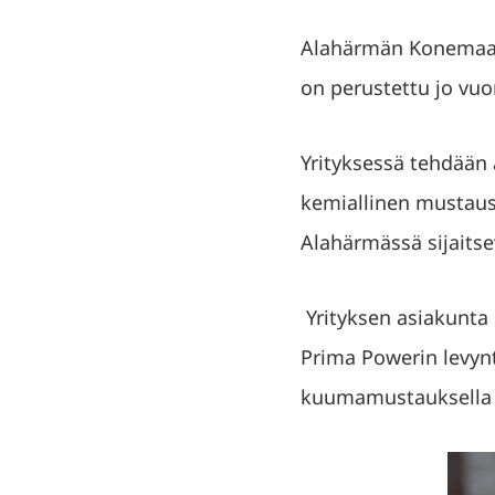
Alahärmän Konemaalau
on perustettu jo vu
Yrityksessä tehdään 
kemiallinen mustaus 
Alahärmässä sijaitsev
Yrityksen asiakunta k
Prima Powerin levynt
kuumamustauksella j