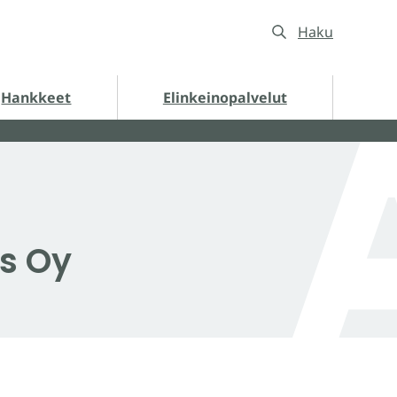
Haku
nkkeet alasivut
Hankkeet
Elinkeinopalvelut
s Oy