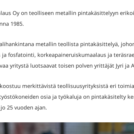
s Oy on teolliseen metallin pintakäsittelyyn erikois
onna 1985.
alihankintana metallin teollista pintakäsittelyä, joh
ja fosfatointi, korkeapaineruiskumaalaus ja teräsra
aa yritystä luotsaavat toisen polven yrittäjät Jyri ja A
oostuu merkittävistä teollisuusyrityksistä eri toimia
yöstökoneiden osia ja työkaluja on pintakäsitelty kem
o 25 vuoden ajan.