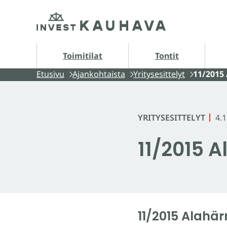
Siirry
Etusivu
sisältöön
Tontit alasivut
A
Toimitilat
Tontit
Etusivu
Ajankohtaista
Yritysesittelyt
11/2015
YRITYSESITTELYT
4.
11/2015
11/2015 Alah