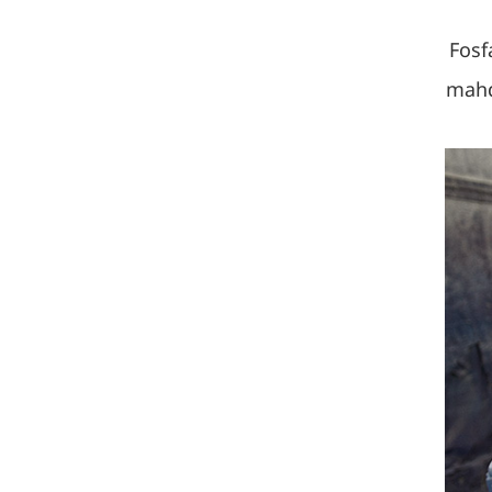
Fosf
mahd