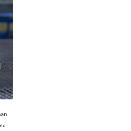
aan
sia