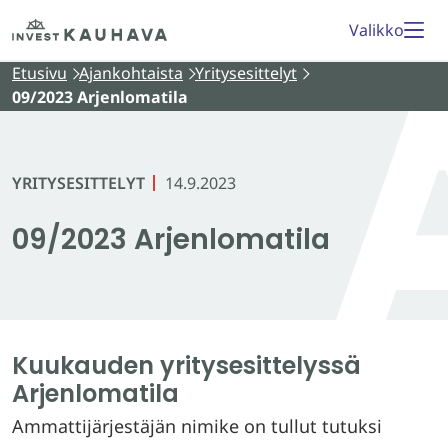
Siirry
Etusivu
Valikko
sisältöön
Etusivu
Ajankohtaista
Yritysesittelyt
09/2023 Arjenlomatila
YRITYSESITTELYT
14.9.2023
09/2023 Arjenlomatila
Kuukauden yritysesittelyssä
Arjenlomatila
Ammattijärjestäjän nimike on tullut tutuksi