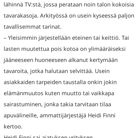
lähinnä TV:stä, jossa perataan noin talon kokoisia
tavarakasoja. Arkityössä on usein kyseessä paljon
tavallisemmat tarinat.
– Yleisimmin järjestellään eteinen tai keittiö. Tai
lasten muutettua pois kotoa on ylimääräiseksi
jääneeseen huoneeseen alkanut kertymään
tavaroita, jotka halutaan selvittää. Usein
asiakkaiden tarpeiden taustalla onkin jokin
elämänmuutos kuten muutto tai vaikkapa
sairastuminen, jonka takia tarvitaan tilaa
apuvälineille, ammattijärjestäjä Heidi Finni
kertoo.
Heidi Finni sai ajatuksen yrityksen