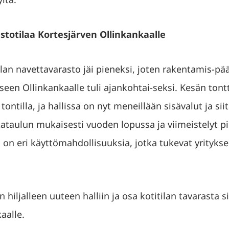
astotilaa Kortesjärven Ollinkankaalle
ilan navettavarasto jäi pieneksi, joten rakentamis-p
seen Ollinkankaalle tuli ajankohtai-seksi. Kesän tont
ontilla, ja hallissa on nyt meneillään sisävalut ja sii
kataulun mukaisesti vuoden lopussa ja viimeistelyt 
a on eri käyttömahdollisuuksia, jotka tukevat yrityks
n hiljalleen uuteen halliin ja osa kotitilan tavarasta 
aalle.