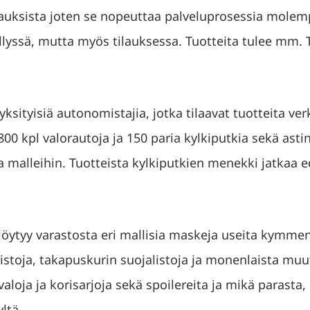
lauksista joten se nopeuttaa palveluprosessia molemp
yllyssä, mutta myös tilauksessa. Tuotteita tulee mm. T
yksityisiä autonomistajia, jotka tilaavat tuotteita v
 800 kpl valorautoja ja 150 paria kylkiputkia sekä as
a malleihin. Tuotteista kylkiputkien menekki jatkaa 
öytyy varastosta eri mallisia maskeja useita kymmen
istoja, takapuskurin suojalistoja ja monenlaista mu
oja ja korisarjoja sekä spoilereita ja mikä parasta, 
ltä.