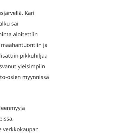
järvellä. Kari
alku sai
nta aloitettiin
 maahantuontiin ja
sättiin pikkuhiljaa
svanut yleisimpiin
uto-osien myynnissä
lleenmyyjä
eissa.
lee verkkokaupan