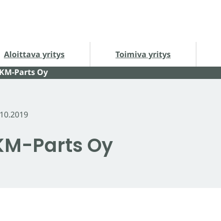
loittava yritys alasivut
Toimiva yritys alasivut
Ha
Aloittava yritys
Toimiva yritys
 KM-Parts Oy
.10.2019
KM-Parts Oy