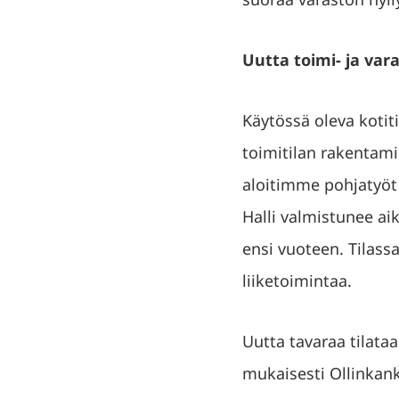
Uutta toimi- ja var
Käytössä oleva kotit
toimitilan rakentami
aloitimme pohjatyöt t
Halli valmistunee ai
ensi vuoteen. Tilass
liiketoimintaa.
Uutta tavaraa tilataa
mukaisesti Ollinkank