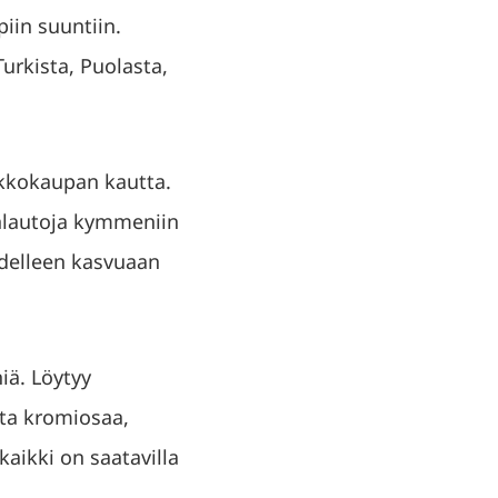
iin suuntiin.
urkista, Puolasta,
erkkokaupan kautta.
tinlautoja kymmeniin
edelleen kasvuaan
iä. Löytyy
uta kromiosaa,
kaikki on saatavilla