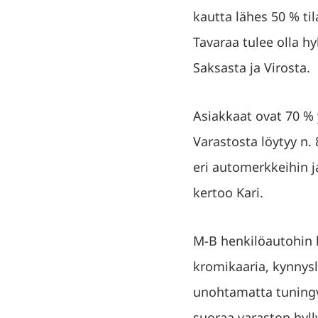
kautta lähes 50 % ti
Tavaraa tulee olla h
Saksasta ja Virosta.
Asiakkaat ovat 70 % 
Varastosta löytyy n.
eri automerkkeihin j
kertoo Kari.
M-B henkilöautohin l
kromikaaria, kynnysl
unohtamatta tuningval
suoraa varaston hylly