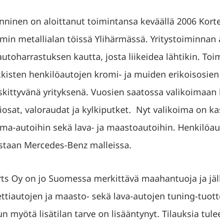
ninen on aloittanut toimintansa keväällä 2006 Kortes
min metallialan töissä Ylihärmässä. Yritystoiminnan 
harrastuksen kautta, josta liikeidea lähtikin. Toimi
isten henkilöautojen kromi- ja muiden erikoisosien
skittyvänä yrityksenä. Vuosien saatossa valikoimaan li
osat, valoraudat ja kylkiputket. Nyt valikoima on ka
rma-autoihin sekä lava- ja maastoautoihin. Henkilöa
taan Mercedes-Benz malleissa.
arts Oy on jo Suomessa merkittävä maahantuoja ja jä
ttiautojen ja maasto- sekä lava-autojen tuning-tuott
n myötä lisätilan tarve on lisääntynyt. Tilauksia tu