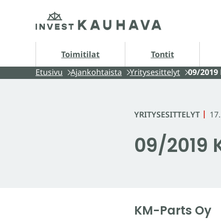
Siirry
Etusivu
sisältöön
Tontit alasivut
A
Toimitilat
Tontit
Etusivu
Ajankohtaista
Yritysesittelyt
09/2019
YRITYSESITTELYT
17
09/2019 
KM-Parts Oy