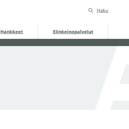
Haku
nkkeet alasivut
Hankkeet
Elinkeinopalvelut