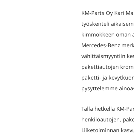
KM-Parts Oy Kari Man
työskenteli aikaisem
kimmokkeen oman auto
Mercedes-Benz merkk
vähittäismyyntiin ke
pakettiautojen kromi
paketti- ja kevytkuo
pysyttelemme ainoas
Tällä hetkellä KM-P
henkilöautojen, pake
Liiketoiminnan kasvu