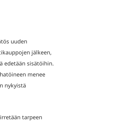
äätös uuden
tikauppojen jälkeen,
tä edetään sisätöihin.
pihatöineen menee
en nykyistä
siirretään tarpeen