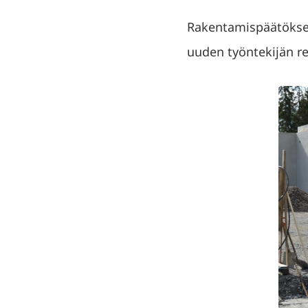
Rakentamispäätökseen
uuden työntekijän re