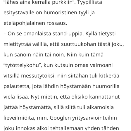
”lähes aina kerralla purkkiin”. Tyypillistä
esitystavalle on humoristinen tyyli ja
eteläpohjalainen rossaus.
– On se omanlaista stand-uppia. Kyllä tietysti
mietityttää välillä, että suuttuukohan tästä joku,
kun sanoin näin tai noin. Niin kuin tämä
”tytöttelykohu”, kun kutsuin omaa vaimoani
vitsillä messutytöksi, niin siitähän tuli kitkerää
palautetta, jota lähdin höystämään huumorilla
vielä lisää. Nyt mietin, että olisiko kannattanut
jättää höystämättä, sillä siitä tuli aikamoisia
lieveilmiöitä, mm. Googlen yritysarviointeihin
joku innokas alkoi tehtailemaan yhden tähden