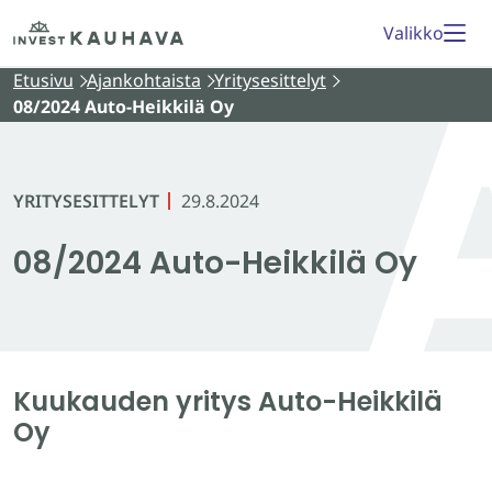
Siirry
Etusivu
Valikko
sisältöön
Etusivu
Ajankohtaista
Yritysesittelyt
08/2024 Auto-Heikkilä Oy
YRITYSESITTELYT
29.8.2024
08/2024 Auto-Heikkilä Oy
Kuukauden yritys Auto-Heikkilä
Oy