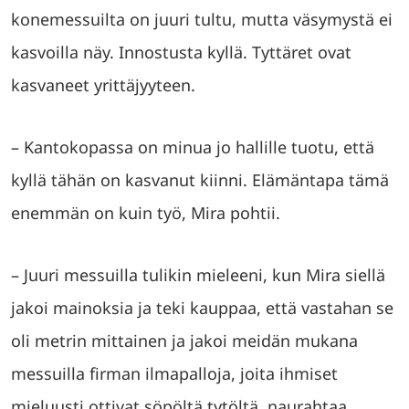
konemessuilta on juuri tultu, mutta väsymystä ei
kasvoilla näy. Innostusta kyllä. Tyttäret ovat
kasvaneet yrittäjyyteen.
– Kantokopassa on minua jo hallille tuotu, että
kyllä tähän on kasvanut kiinni. Elämäntapa tämä
enemmän on kuin työ, Mira pohtii.
– Juuri messuilla tulikin mieleeni, kun Mira siellä
jakoi mainoksia ja teki kauppaa, että vastahan se
oli metrin mittainen ja jakoi meidän mukana
messuilla firman ilmapalloja, joita ihmiset
mieluusti ottivat söpöltä tytöltä, naurahtaa