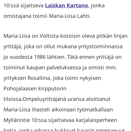
10:ssä sijaitseva
Laiskan Kartano
, jonka
omistajana toimii Maria-Liisa Lahti.
Maria-Liisa on Voltista kotoisin oleva pitkän linjan
yrittäjä, joka on ollut mukana yritystoiminnassa
jo vuodesta 1986 lähtien. Tätä ennen yrittäjä on
toiminut kaupan palveluksessa ja omisti mm.
yrityksen Rosaliina, joka toimi nykyisen
Pohojalaasen kirpputorin
tiloissa.Ompeluyrittäjänä uransa aloittanut
Maria-Liisa ihasteli aikoinaan työmatkallaan
Myllärintie 10:ssa sijaitsevaa karjalaisperheen
kotia, jonka pihassa kukkivat kauniit omenapuut.