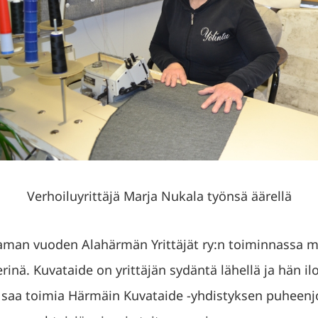
Verhoiluyrittäjä Marja Nukala työnsä äärellä
aman vuoden Alahärmän Yrittäjät ry:n toiminnassa m
erinä. Kuvataide on yrittäjän sydäntä lähellä ja hän il
saa toimia Härmäin Kuvataide -yhdistyksen puheenj