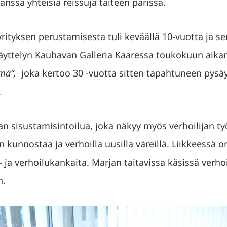
kanssa yhteisiä reissuja taiteen parissa.
ä yrityksen perustamisesta tuli keväällä 10-vuotta ja 
näyttelyn Kauhavan Galleria Kaaressa toukokuun aika
ämä”,
joka kertoo 30 -vuotta sitten tapahtuneen pys
.
an sisustamisintoilua, joka näkyy myös verhoilijan t
 kunnostaa ja verhoilla uusilla väreillä. Liikkeessä o
 ja verhoilukankaita. Marjan taitavissa käsissä verho
n.