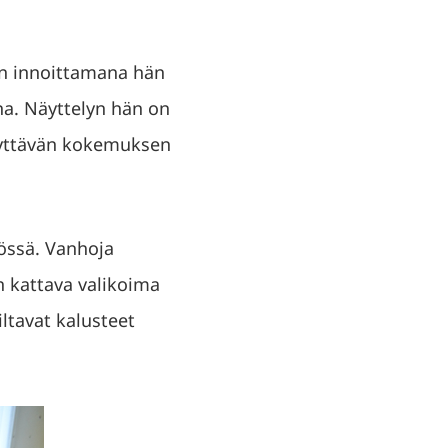
sen innoittamana hän
na. Näyttelyn hän on
äyttävän kokemuksen
yössä. Vanhoja
n kattava valikoima
iltavat kalusteet