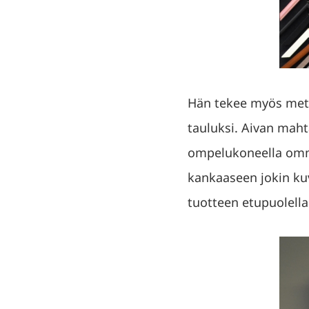
Hän tekee myös metal
tauluksi. Aivan mahta
ompelukoneella omme
kankaaseen jokin kuv
tuotteen etupuolella