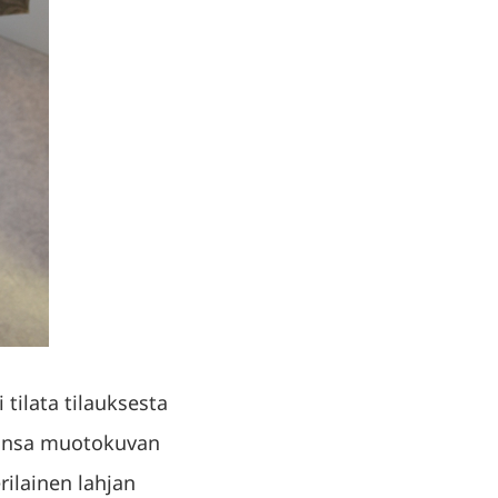
 tilata tilauksesta
amansa muotokuvan
erilainen lahjan