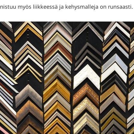
nnistuu myös liikkeessä ja kehysmalleja on runsaasti.