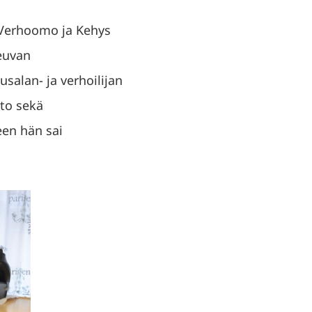
Verhoomo ja Kehys
Teuvan
salan- ja verhoilijan
nto sekä
een hän sai