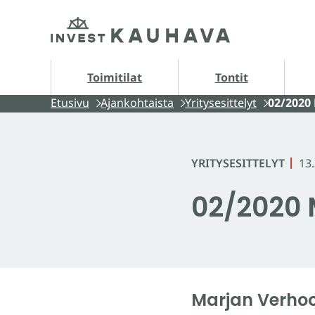
Siirry
Etusivu
sisältöön
Tontit alasivut
A
Toimitilat
Tontit
Etusivu
Ajankohtaista
Yritysesittelyt
02/2020
YRITYSESITTELYT
13
02/2020 
Marjan Verho