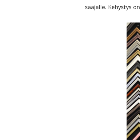
saajalle. Kehystys o