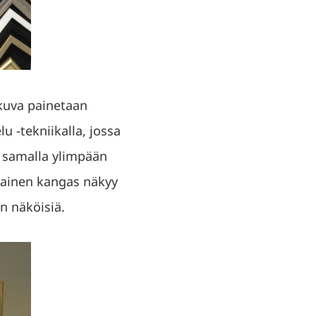
 kuva painetaan
u -tekniikalla, jossa
 samalla ylimpään
mmainen kangas näkyy
n näköisiä.