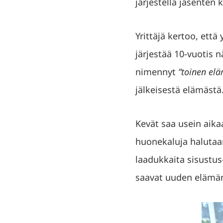
järjestellä jäsenten 
Yrittäjä kertoo, ett
järjestää 10-vuotis 
nimennyt
”toinen el
jälkeisestä elämästä
Kevät saa usein aika
huonekaluja halutaan
laadukkaita sisustus-
saavat uuden elämä