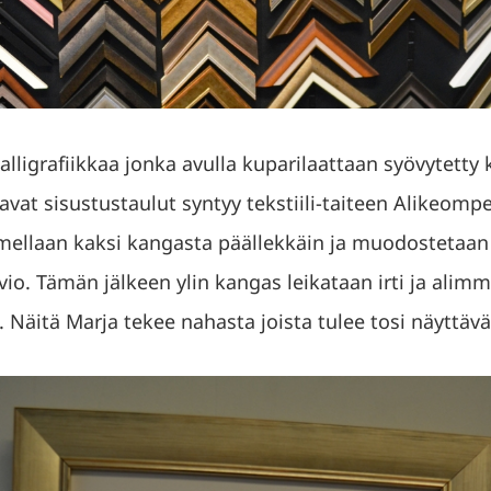
ligrafiikkaa jonka avulla kuparilaattaan syövytetty
vat sisustustaulut syntyy tekstiili-taiteen Alikeompel
llaan kaksi kangasta päällekkäin ja muodostetaan
io. Tämän jälkeen ylin kangas leikataan irti ja ali
. Näitä Marja tekee nahasta joista tulee tosi näyttävä