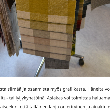
llista silmää ja osaamista myös grafiikasta. Häneltä voi
iitu- tai lyijykynätöinä. Asiakas voi toimittaa halu
haiseekin, että tälläinen lahja on erityinen ja ainakin 