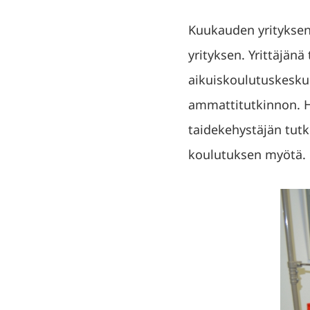
Kuukauden yritykse
yrityksen. Yrittäjän
aikuiskoulutuskeskus
ammattitutkinnon. Hä
taidekehystäjän tutk
koulutuksen myötä.