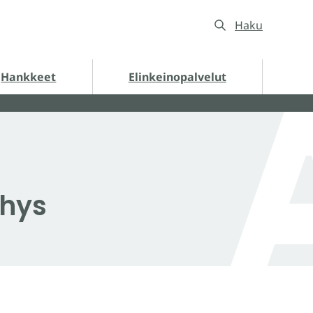
Haku
nkkeet alasivut
Hankkeet
Elinkeinopalvelut
ehys