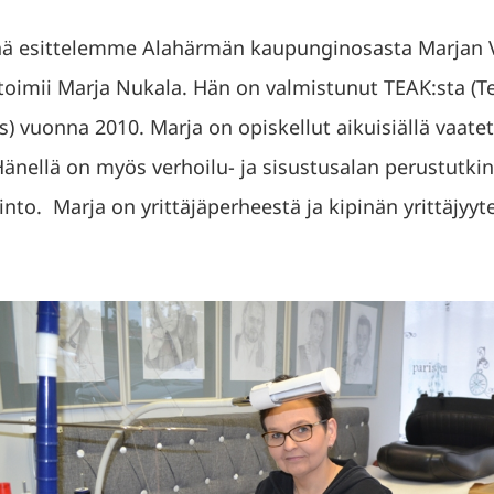
nä esittelemme Alahärmän kaupunginosasta Marjan 
ä toimii Marja Nukala. Hän on valmistunut TEAK:sta (
) vuonna 2010. Marja on opiskellut aikuisiällä vaatetu
nellä on myös verhoilu- ja sisustusalan perustutki
into. Marja on yrittäjäperheestä ja kipinän yrittäjyyt