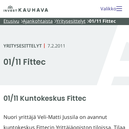
Siirry
Etusivu
Valikko
sisältöön
Etusivu
Ajankohtaista
Yritysesittelyt
01/11 Fittec
YRITYSESITTELYT
7.2.2011
01/11 Fittec
01/11 Kuntokeskus Fittec
Nuori yrittäjä Veli-Matti Jussila on avannut
kuntokeskus Fittecin Yrittäjäopiston tiloissa. Tilaa