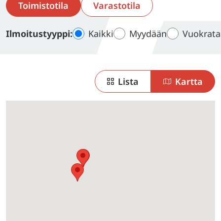
Toimistotila
Varastotila
Kaikki
Myydään
Vuokrat
Ilmoitustyyppi:
Lista
Kartta