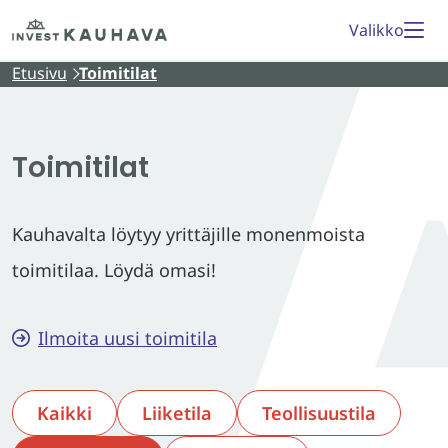
Siirry
Etusivu
Valikko
sisältöön
Etusivu
Toimitilat
Toimitilat
Kauhavalta löytyy yrittäjille monenmoista
toimitilaa. Löydä omasi!
Ilmoita uusi toimitila
Kaikki
Liiketila
Teollisuustila