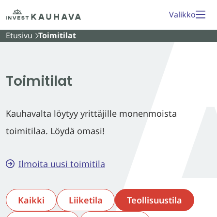
Siirry
Etusivu
Valikko
sisältöön
Etusivu
Toimitilat
Toimitilat
Kauhavalta löytyy yrittäjille monenmoista
toimitilaa. Löydä omasi!
Ilmoita uusi toimitila
Kaikki
Liiketila
Teollisuustila