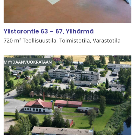
Ylistarontie 63 – 67, Ylihärmä
720 m² Teollisuustila, Toimistotila, Varastotila
MYYDÄÄN
VUOKRATAAN