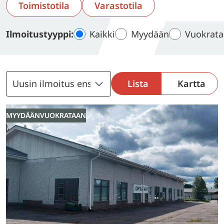
Toimistotila
Varastotila
Kaikki
Myydään
Vuokrat
Ilmoitustyyppi:
Lista
Kartta
MYYDÄÄN
VUOKRATAAN