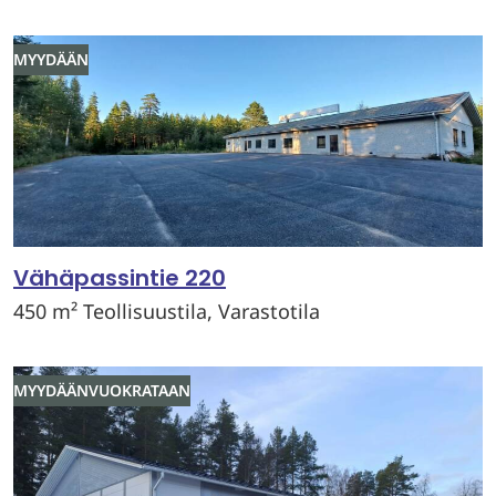
MYYDÄÄN
Vähäpassintie 220
450 m² Teollisuustila, Varastotila
MYYDÄÄN
VUOKRATAAN