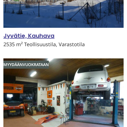
Jyvätie, Kauhava
2535 m² Teollisuustila, Varastotila
MYYDÄÄN
VUOKRATAAN