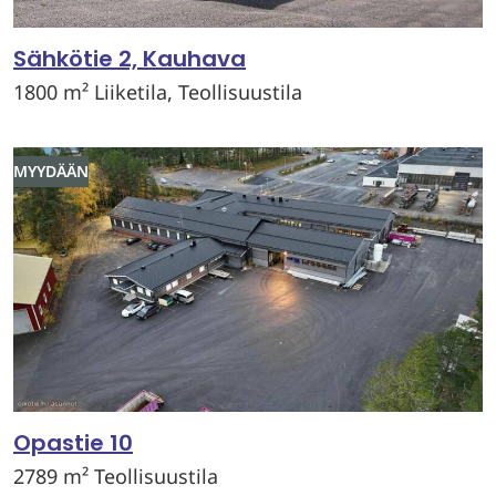
Sähkötie 2, Kauhava
1800 m² Liiketila, Teollisuustila
MYYDÄÄN
Opastie 10
2789 m² Teollisuustila